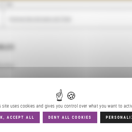
NOM
Festival des écrivains de l'Inde
BLES
ia.edu/
s site uses cookies and gives you control over what you want to acti
K, ACCEPT ALL
DENY ALL COOKIES
PERSONALI
ues