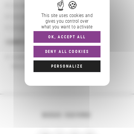
Les départements BnF
This site uses cookies and
Les domaines
gives you control over
what you want to activate
Les groupements d'actions
OK, ACCEPT ALL
COMPLÉMENTS
DENY ALL COOKIES
Localisation
Moscou
PERSONALIZE
NOUS SUIVRE