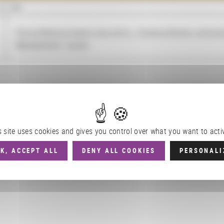
NOM
Pré-conférence Dublin Core 2014 : "Fonds & Bonds: Archival 
Management", Austin
s site uses cookies and gives you control over what you want to acti
ues
K, ACCEPT ALL
DENY ALL COOKIES
PERSONALI