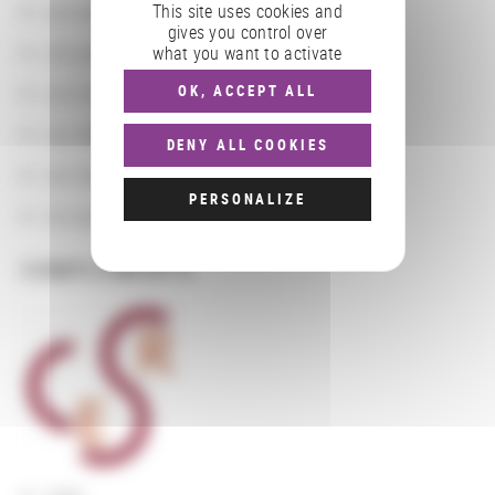
Les actions
This site uses cookies and
gives you control over
Les partenaires
what you want to activate
Les localisations géographiques
OK, ACCEPT ALL
Les départements BnF
DENY ALL COOKIES
Les domaines
PERSONALIZE
Les groupements d'actions
COMPLÉMENTS