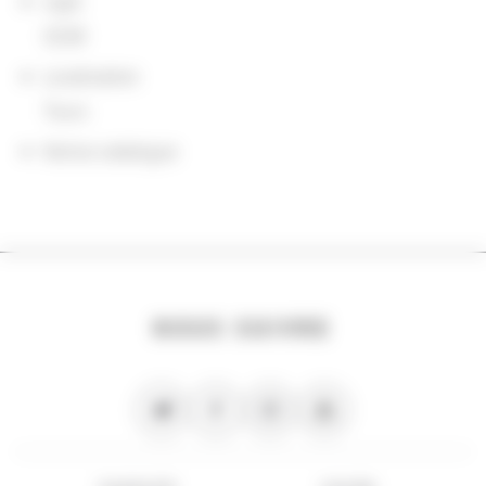
sigle
CESR
Localisation
Tours
Notice catalogue
NOUS SUIVRE