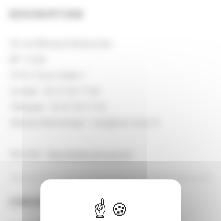
DESCRIPTION
59 rue Néricault-Destouches
BP 11328
37013 Tours Cedex 1
Contact : 02 47 36 77 60
Télécopie : 02 47 36 77 62
Adresse électronique : cesr@univ-tours.fr
Site web :
http://www.cesr.cnrs.fr/
CONSULTER