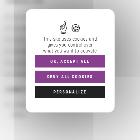
CONSULTER
Les actions
Les partenaires
This site uses cookies and
Les localisations géographiques
gives you control over
what you want to activate
Les départements BnF
OK, ACCEPT ALL
Les domaines
Les groupements d'actions
DENY ALL COOKIES
COMPLÉMENTS
PERSONALIZE
Localisation
Brésil