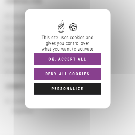
CONSULTER
Les actions
Les partenaires
This site uses cookies and
Les localisations géographiques
gives you control over
what you want to activate
Les départements BnF
OK, ACCEPT ALL
Les domaines
Les groupements d'actions
DENY ALL COOKIES
COMPLÉMENTS
PERSONALIZE
Localisation
Argentine