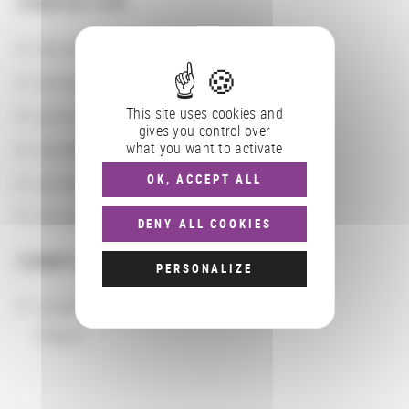
CONSULTER
Les actions
Les partenaires
This site uses cookies and
Les localisations géographiques
gives you control over
what you want to activate
Les départements BnF
OK, ACCEPT ALL
Les domaines
Les groupements d'actions
DENY ALL COOKIES
COMPLÉMENTS
PERSONALIZE
Localisation
France