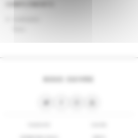
COMPLÉMENTS
Localisation
Tours
NOUS SUIVRE
PLAN DU SITE
FLUX RSS
INFORMATIONS LÉGALES
CRÉDITS