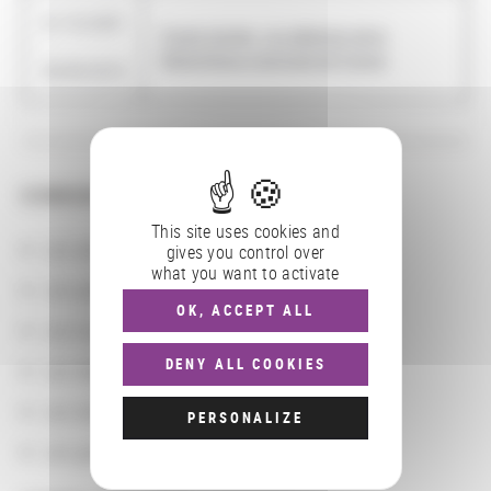
01/10/2007
Fonds lisztien : la collection de la
-
Bibliothèque nationale de France
30/09/2010
CONSULTER
This site uses cookies and
Les actions
gives you control over
what you want to activate
Les partenaires
OK, ACCEPT ALL
Les localisations géographiques
DENY ALL COOKIES
Les départements BnF
Les domaines
PERSONALIZE
Les groupements d'actions