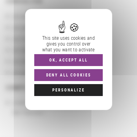
CONSULTER
Les actions
Les partenaires
This site uses cookies and
Les localisations géographiques
gives you control over
what you want to activate
Les départements BnF
OK, ACCEPT ALL
Les domaines
Les groupements d'actions
DENY ALL COOKIES
COMPLÉMENTS
PERSONALIZE
Localisation
San Francisco