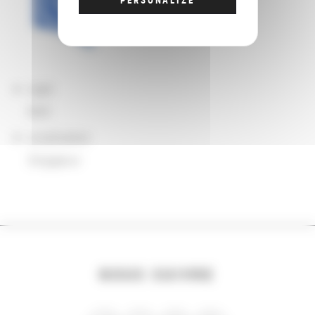
sigle
NLB
Localisation
Singapour
NOUS SUIVRE