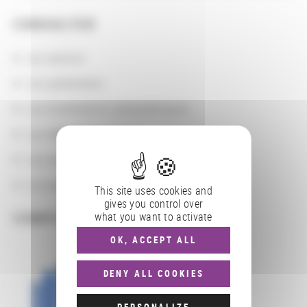
CONSULTER
Les actions
Les partenaires
Les localisations géographiques
Les départements BnF
Les domaines
Les groupements d'actions
This site uses cookies and
gives you control over
what you want to activate
COMPLÉMENTS
OK, ACCEPT ALL
DENY ALL COOKIES
PERSONALIZE