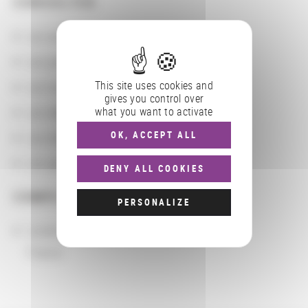
CONSULTER
Les actions
Les partenaires
This site uses cookies and
Les localisations géographiques
gives you control over
what you want to activate
Les départements BnF
OK, ACCEPT ALL
Les domaines
Les groupements d'actions
DENY ALL COOKIES
COMPLÉMENTS
PERSONALIZE
Localisation
France