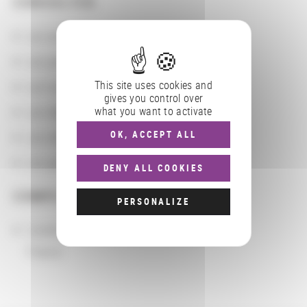
CONSULTER
Les actions
Les partenaires
This site uses cookies and
Les localisations géographiques
gives you control over
what you want to activate
Les départements BnF
OK, ACCEPT ALL
Les domaines
Les groupements d'actions
DENY ALL COOKIES
COMPLÉMENTS
PERSONALIZE
Localisation
France