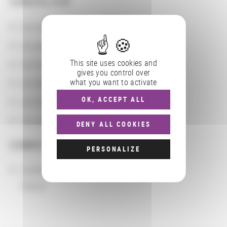
CONSULTER
Les actions
Les partenaires
This site uses cookies and
Les localisations géographiques
gives you control over
what you want to activate
Les départements BnF
OK, ACCEPT ALL
Les domaines
Les groupements d'actions
DENY ALL COOKIES
COMPLÉMENTS
PERSONALIZE
Localisation
France