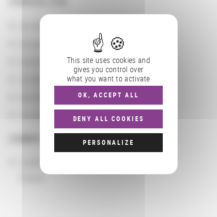
CONSULTER
Les actions
Les partenaires
This site uses cookies and
Les localisations géographiques
gives you control over
what you want to activate
Les départements BnF
OK, ACCEPT ALL
Les domaines
Les groupements d'actions
DENY ALL COOKIES
COMPLÉMENTS
PERSONALIZE
Localisation
France