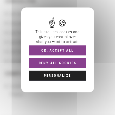
CONSULTER
Les actions
Les partenaires
This site uses cookies and
Les localisations géographiques
gives you control over
what you want to activate
Les départements BnF
OK, ACCEPT ALL
Les domaines
Les groupements d'actions
DENY ALL COOKIES
COMPLÉMENTS
PERSONALIZE
Localisation
France