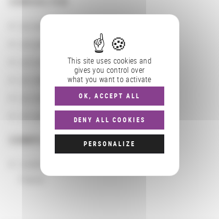
CONSULTER
Les actions
Les partenaires
This site uses cookies and
Les localisations géographiques
gives you control over
what you want to activate
Les départements BnF
OK, ACCEPT ALL
Les domaines
Les groupements d'actions
DENY ALL COOKIES
COMPLÉMENTS
PERSONALIZE
Localisation
France