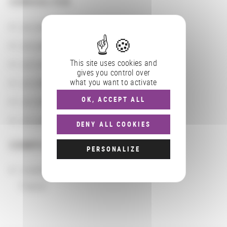
CONSULTER
Les actions
Les partenaires
This site uses cookies and
Les localisations géographiques
gives you control over
what you want to activate
Les départements BnF
OK, ACCEPT ALL
Les domaines
Les groupements d'actions
DENY ALL COOKIES
COMPLÉMENTS
PERSONALIZE
Localisation
France