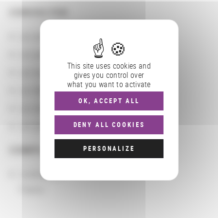
CONSULTER
Les actions
Les partenaires
This site uses cookies and
Les localisations géographiques
gives you control over
what you want to activate
Les départements BnF
OK, ACCEPT ALL
Les domaines
DENY ALL COOKIES
Les groupements d'actions
PERSONALIZE
COMPLÉMENTS
Localisation
France