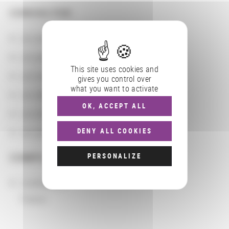
CONSULTER
Les actions
Les partenaires
This site uses cookies and
Les localisations géographiques
gives you control over
what you want to activate
Les départements BnF
OK, ACCEPT ALL
Les domaines
DENY ALL COOKIES
Les groupements d'actions
PERSONALIZE
COMPLÉMENTS
Localisation
France