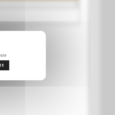
vate
ZE