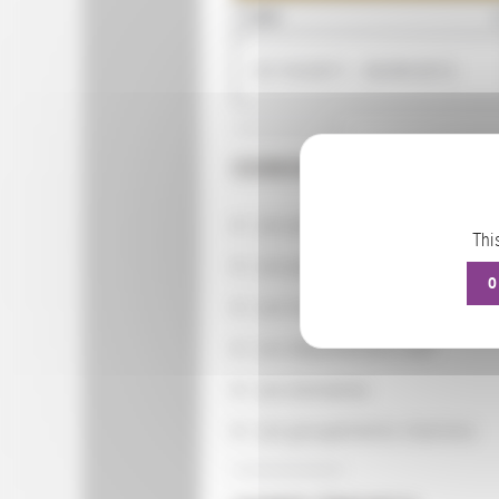
QUAND
01/10/2011 - 30/09/2012
CONSULTER
Les actions
Thi
Les partenaires
O
Les localisations géographiq
Les départements BnF
Les domaines
Les groupements d'actions