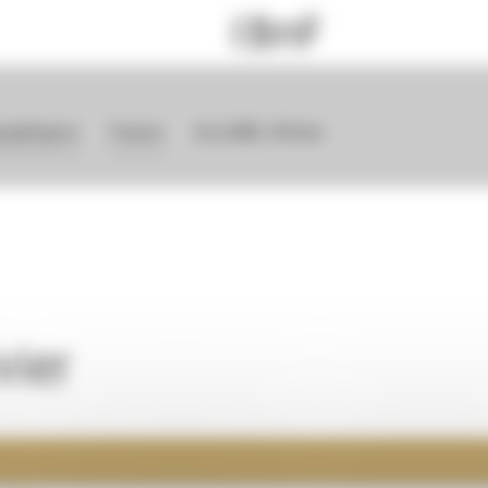
graphiques
France
ALLARD, Olivier
vier