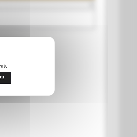
vate
ZE