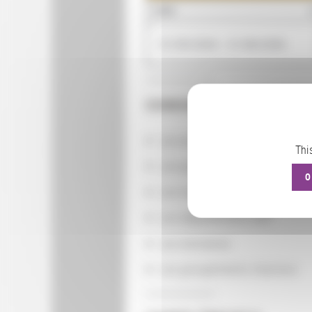
QUAND
01/09/2004 - 31/08/2006
CONSULTER
Les actions
Thi
Les partenaires
O
Les localisations géographiq
Les départements BnF
Les domaines
Les groupements d'actions