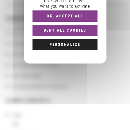
gives you control over
what you want to activate
OK, ACCEPT ALL
CONSULTER
DENY ALL COOKIES
Les actions
Les partenaires
PERSONALIZE
Les localisations géographiques
Les départements BnF
Les domaines
Les groupements d'actions
COMPLÉMENTS
sigle
AIB