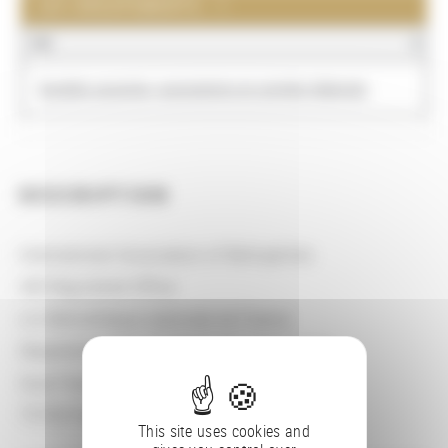
LES GROUPEMENTS : 1
NOM
Sociétés savantes, associations et comités hébergés
DESCRIPTION
International Association of Bibliophiles
AIB Registered Office
c/o Bibliothèque nationale de France
Département de la Réserve des livres rares
Quai François Mauriac
75706 Paris Cedex 13
This site uses cookies and