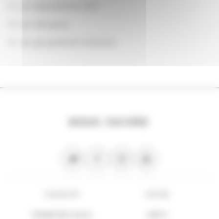
Les départements BnF
Les domaines
Les groupements d'actions
NOUS SUIVRE
PLAN DU SITE
FLUX RSS
INFORMATIONS LÉGALES
CRÉDITS