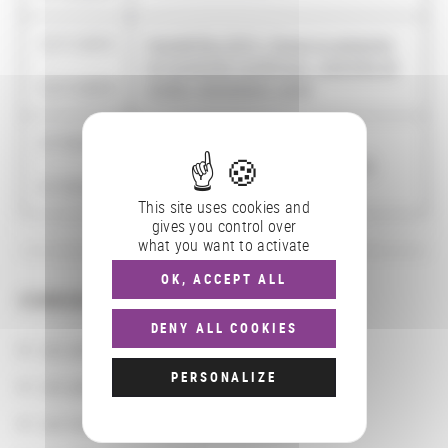
12/11/2015
HumaN’Doc 2015 : Choisir la recherche
-
en humanités numériques : exemples de
12/11/2015
projets, motivations, outils
21/10/2015
-
Accord cadre CNRS/BnF 2016-2010
21/10/2020
This site uses cookies and
gives you control over
what you want to activate
OK, ACCEPT ALL
CONSULTER
DENY ALL COOKIES
Les actions
PERSONALIZE
Les partenaires
Les localisations géographiques