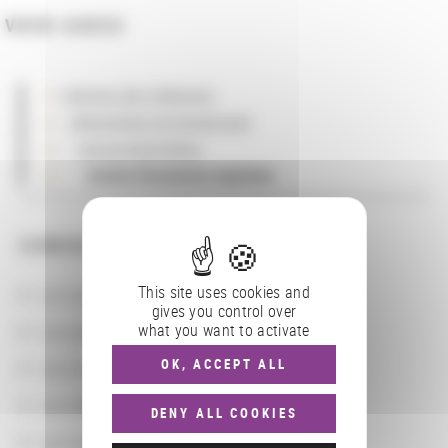
VOIR AUSSI
direction des Collections
..
département de l'Audiovisuel
....
service Multimédias
......
section Documents imprimés
CONSULTER
This site uses cookies and
Les actions
gives you control over
Les partenaires
what you want to activate
OK, ACCEPT ALL
Les localisations géographiques
Les départements BnF
DENY ALL COOKIES
Les domaines