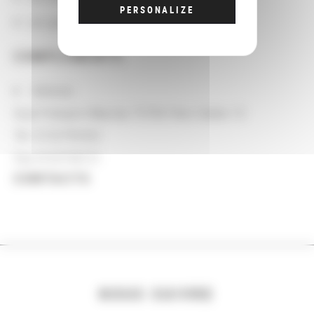
PERSONALIZE
Les groupements d'actions
COMPLÉMENTS
Adresse
Quai François-Mauriac 75706 Paris Cedex 13
Tél. 0153795302
Fax 0153794721
CONTACTS
NOUS SUIVRE