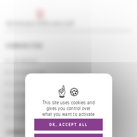
archivesjazz_03b02_opt_0.pdf
CONSULTER
Les actions
Les partenaires
Les localisations géographiques
Les départements BnF
This site uses cookies and
Les domaines
gives you control over
what you want to activate
Les groupements d'actions
OK, ACCEPT ALL
COMPLÉMENTS