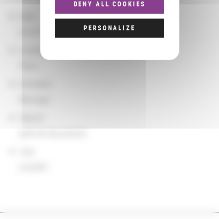
DENY ALL COOKIES
Date
PERSONALIZE
02/07/2023
Localisation
Paris
Domaine
Musique
Nature
prêt de documents
Lieu
à la BnF