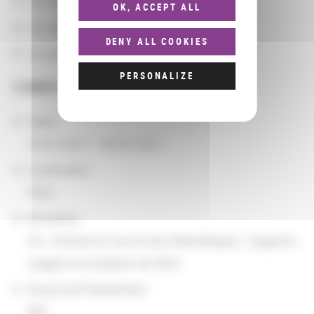
Les départements BnF
OK, ACCEPT ALL
Les domaines
DENY ALL COOKIES
Les groupements d'actions
PERSONALIZE
COMPLÉMENTS
Dates
10/01/2021 - 09/30/2022
Localisation
Paris
Domaines
Art
,
Histoire du livre et des bibliothèques
,
Supports,
usages et circulation de l’écrit
Source de financement
BnF