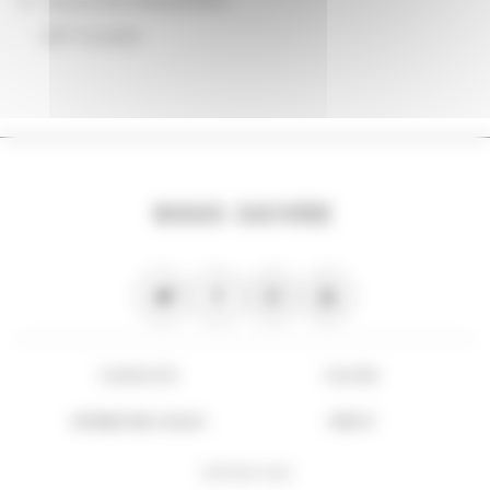
Source de financement
BnF et autre
NOUS SUIVRE
PLAN DU SITE
FLUX RSS
INFORMATIONS LÉGALES
CRÉDITS
COPYRIGHT 2026