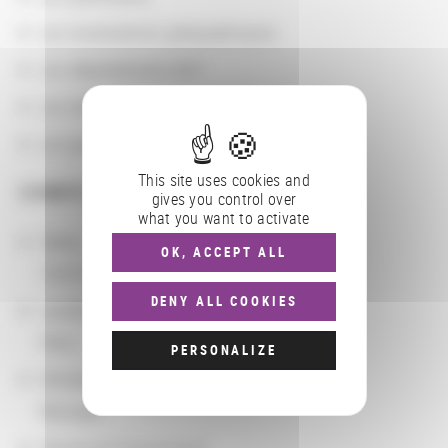
Les localisations géographiques
Les départements BnF
Les domaines
Les groupements d'actions
This site uses cookies and
COMPLÉMENTS
gives you control over
what you want to activate
Dates
OK, ACCEPT ALL
10/01/2021 - 09/30/2024
DENY ALL COOKIES
Localisation
Paris
PERSONALIZE
Domaine
Musique