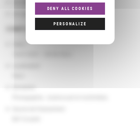
Les domaines
DENY ALL COOKIES
Les groupements d'actions
PERSONALIZE
COMPLÉMENTS
Dates
10/01/2021 - 09/30/2022
Localisation
Paris
Domaines
Photographie
,
Audiovisuel et multimédia
Source de financement
BnF et autre