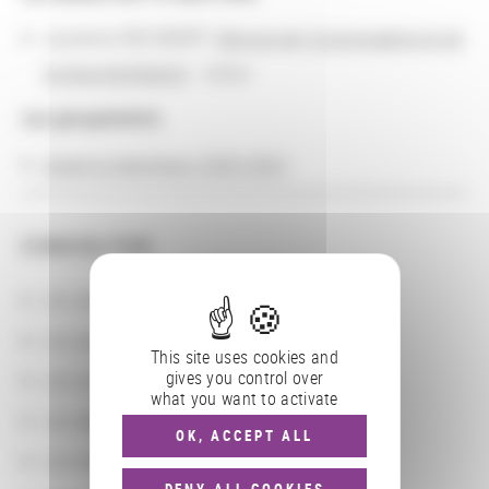
Laurence DECOBERT (
Service de l'iconographie et de
la documentation
) : tuteur
Les groupements
Appel à chercheurs 2020-2021
CONSULTER
Les actions
Les partenaires
This site uses cookies and
gives you control over
Les localisations géographiques
what you want to activate
Les départements BnF
OK, ACCEPT ALL
Les domaines