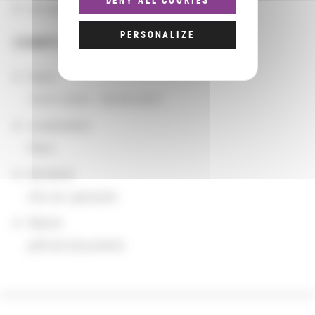
DENY ALL COOKIES
Les groupements d'actions
PERSONALIZE
COMPLÉMENTS
Dates
10/01/2020 - 09/30/2023
Localisation
Paris
Domaine
Arts du spectacle
Nature
prêt de documents