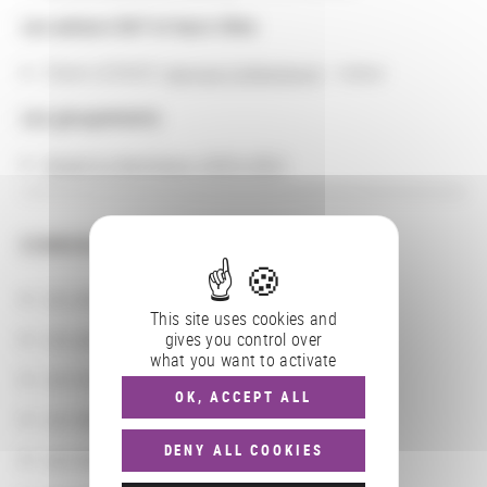
Les acteurs BnF et leurs rôles
Claire LESAGE (
service Collections
) : tuteur
Les groupements
Appel à chercheurs 2020-2021
CONSULTER
Les actions
This site uses cookies and
Les partenaires
gives you control over
what you want to activate
Les localisations géographiques
OK, ACCEPT ALL
Les départements BnF
DENY ALL COOKIES
Les domaines