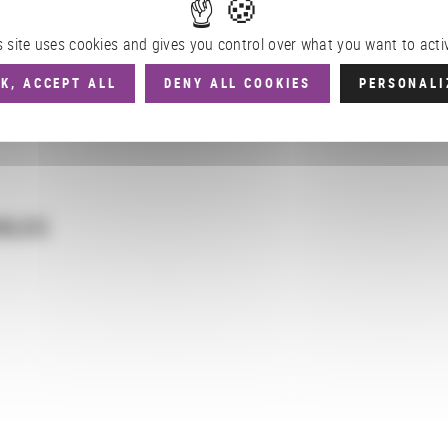
s site uses cookies and gives you control over what you want to acti
K, ACCEPT ALL
DENY ALL COOKIES
PERSONALI
BLES