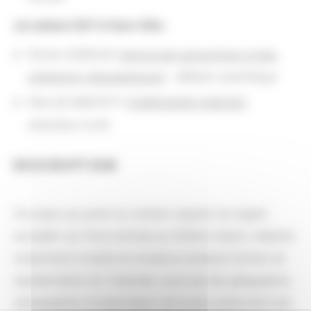
Les acteurs BnF et leurs rôles
Olivier LOISEAUX (
service des acquisitions et des
collections géographiques
) : référent scientifique
Félix DE MONTETY (
CHERCHEUR ASSOCIE
) :
chercheur invité
DESCRIPTION
Ce projet, qui porte sur certains aspects du regard
européen sur l’Asie centrale au XIXème siècle, s’attache
notamment à mettre en évidence certaines formes de
représentation du Turkestan russe par des géographes,
cartographes et explorateurs de toutes sortes dont des