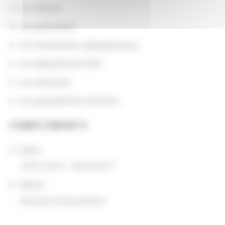
Les actions
Les partenaires
Les localisations géographiques
Les départements BnF
Les domaines
Les groupements d'actions
COMPLÉMENTS
Dates
10/01/2016 - 09/30/2017
Nature
emprunt de documents