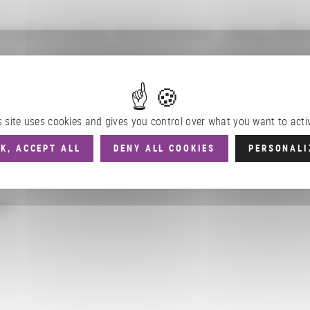
e cadre de la session 144
IFLA Standards – making a differe
s site uses cookies and gives you control over what you want to acti
K, ACCEPT ALL
DENY ALL COOKIES
PERSONALI
ues