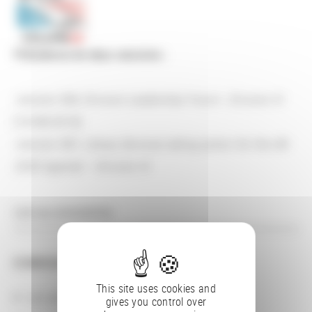
Présidence de deux sessions :
-session 066
Division Leadership Forum : Division III
[14/08/2016]
-session 081
Library Services taking action for the UN
2030 Agenda – Division III
Lien au programme
CONSULTER
This site uses cookies and
Les actions
gives you control over