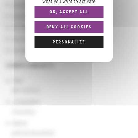
what you want to activate
Les partenaires
OK, ACCEPT ALL
Les localisations géographiques
Les départements BnF
DENY ALL COOKIES
Les domaines
PERSONALIZE
Les groupements d'actions
COMPLÉMENTS
Date
08/14/2016
Localisation
Columbus
Nature
prêt de documents