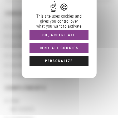
CONSULTER
This site uses cookies and
gives you control over
Les actions
what you want to activate
Les partenaires
OK, ACCEPT ALL
Les localisations géographiques
DENY ALL COOKIES
Les départements BnF
PERSONALIZE
Les domaines
Les groupements d'actions
COMPLÉMENTS
Date
08/15/2016