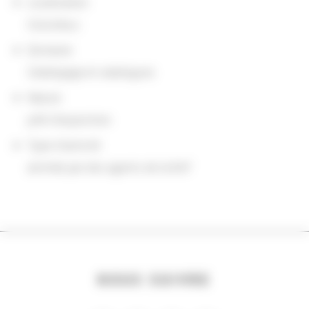
Localisation
Columbus
Domaine
Catalogage et catalogues
Nature
prêt d'exposition
Type d'activité
animée par des agents de la BnF
NOUS SUIVRE