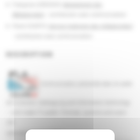
Françoise LERESCHE (
département des
Métadonnées
) : contribution avec communication
Pierre CHOFFE (
service Ingénierie des métadonnées
)
: contribution avec communication
DESCRIPTION
Communication présentée dans le cadre
de la session
Cataloguing and Information technology
– Let’s make IT usable ! Formats, systems and users
(SI)
.
Lien à la communication