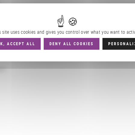
.
s site uses cookies and gives you control over what you want to acti
K, ACCEPT ALL
DENY ALL COOKIES
PERSONALI
ues