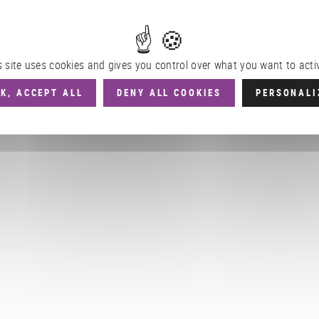
s site uses cookies and gives you control over what you want to acti
ues
K, ACCEPT ALL
DENY ALL COOKIES
PERSONALI