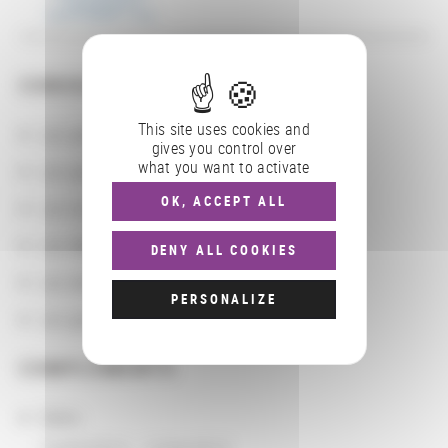
CONSULTER
This site uses cookies and
Les actions
gives you control over
what you want to activate
Les partenaires
OK, ACCEPT ALL
Les localisations géographiques
Les départements BnF
DENY ALL COOKIES
Les domaines
PERSONALIZE
Les groupements d'actions
COMPLÉMENTS
Dates