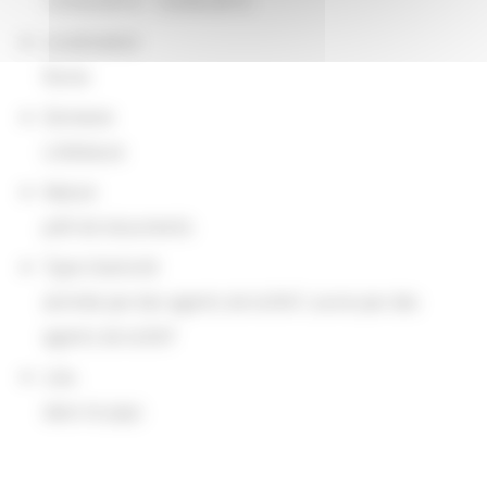
12/03/2015 - 12/04/2015
Localisation
Rome
Domaine
Littérature
Nature
prêt de documents
Type d'activité
animée par des agents de la BnF, suivie par des
agents de la BnF
Lieu
dans le pays