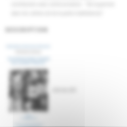
contribution avec communication - "De la gomme
dans les Lettres (et de la perte d'adhérence)"
DESCRIPTION
Lien au site