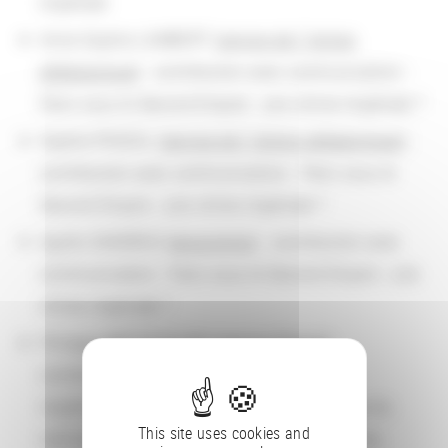
impériale
Anne-Sophie LAMBERT (
service de l' Action
pédagogique
) : contribution avec communication -
Paris sous le Second Empire : une vitrine impériale ?
Sophie PASCAL (
service de l' Action pédagogique
) :
contribution avec communication - Paris sous le
Second Empire : une vitrine impériale ?
Agnès SANDRAS (
acquisition
) : contribution avec
communication - Paris sous le Second Empire : une
vitrine impériale ?
Philippe MEZZASALMA (
service Presse
) :
contribution avec communication - Visées
impériales françaises et italiennes en Afrique du
This site uses cookies and
nord durant l'entre deux guerres : une étude au