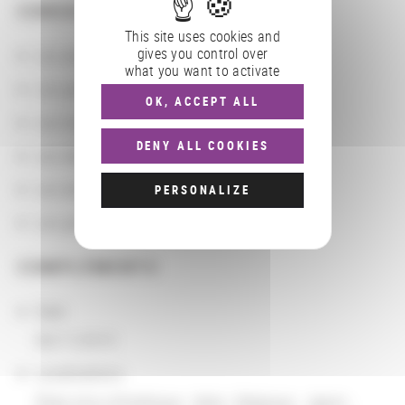
CONSULTER
This site uses cookies and
gives you control over
Les actions
what you want to activate
Les partenaires
OK, ACCEPT ALL
Les localisations géographiques
DENY ALL COOKIES
Les départements BnF
Les domaines
PERSONALIZE
Les groupements d'actions
COMPLÉMENTS
Date
06/11/2015
Localisations
États-Unis d'Amérique
,
Italie
,
Belgique
,
Japon
,