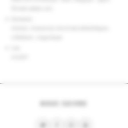
Émirats arabes unis
Domaines
Histoire
,
Histoire du livre et des bibliothèques
,
Littérature
,
Linguistique
Lieu
à la BnF
NOUS SUIVRE