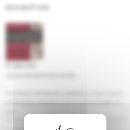
DESCRIPTION
En savoir plus
Lien au programme de la journée
Ce colloque international se déroule du 10 au 12 juin à
la Bibliothèque Mazarine (10 et 12 juin) et à la BnF (11
juin).