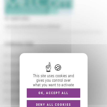
En savoir plus
Lien au programme du colloque
CONSULTER
Les actions
Les partenaires
Les localisations géographiques
This site uses cookies and
gives you control over
Les départements BnF
what you want to activate
Les domaines
OK, ACCEPT ALL
Les groupements d'actions
DENY ALL COOKIES