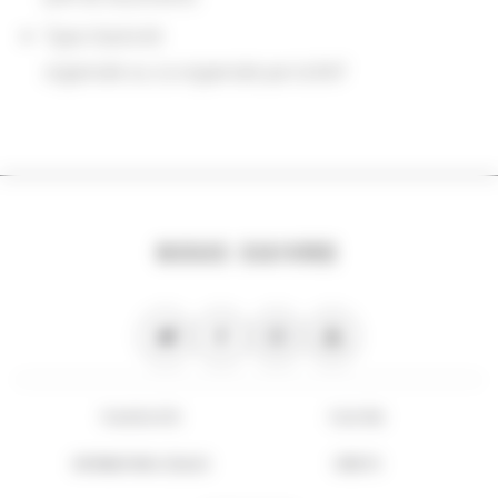
Type d'activité
organisée ou co-organisée par la BnF
NOUS SUIVRE
PLAN DU SITE
FLUX RSS
INFORMATIONS LÉGALES
CRÉDITS