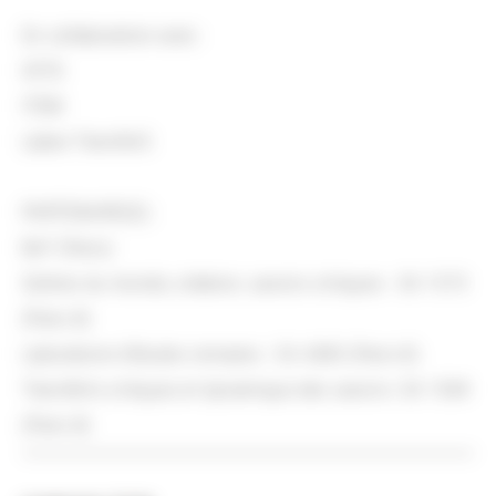
En collaboration avec :
IATIS
ITEM
Labex TransferS
PARTENAIRE(S) :
BnF (Paris)
Scènes du monde, création, savoirs critiques - EA 1573
(Paris 8)
Laboratoire d’études romanes - EA 4385 (Paris 8)
Transferts critiques et dynamique des savoirs- EA 1569
(Paris 8)