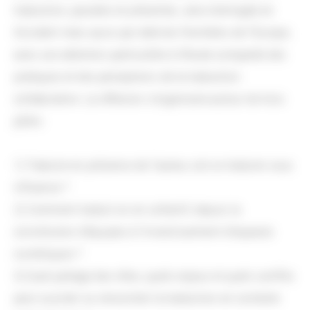
traduction, passées et présentes, sera interrogée en
Occident mais aussi par delà les frontières de l’Europe,
avec une attention particulière à l'étude comparée des
pratiques et des perceptions de la traduction
collaborative. La réflexion s'organisera autour de trois
pôles:
1) Traduire en présence de l’auteur, est-ce traduire sous
influence ?
2) Comment traduit-on en collectif, depuis la
constitution d’équipes à l’investissement d’espaces
numériques ?
3) Quel partage des rôles, quels enjeux et quels conflits
peut susciter ou rencontrer la traduction en contexte