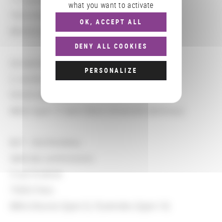
what you want to activate
75014 Paris
OK, ACCEPT ALL
RER B Cité Universitaire
DENY ALL COOKIES
Université Paris 8
PERSONALIZE
2, rue de la Liberté
93526 Saint-Denis
Métro ligne 13 Saint-Denis Université (terminus)
BnF - Site Richelieu
Salle des commissions
5 rue Vivienne
75002 Paris
Métro Bourse (ligne 3), Pyramides (ligne 14)