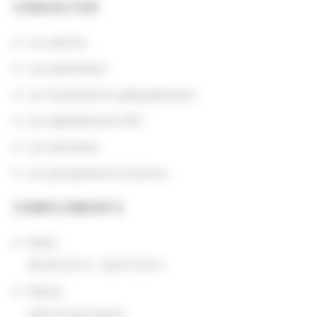
CONSULTER
Les actions
Les partenaires
Les localisations géographiques
Les départements BnF
Les domaines
Les groupements d'actions
COMPLÉMENTS
Dates
06/05/2014 - 06/07/2014
Nature
prêt de documents