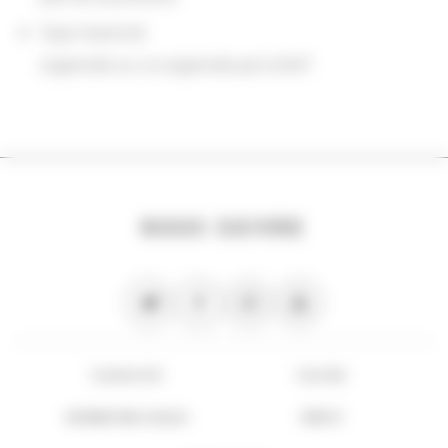
Type d'activité
organisée ou co-organisée par la BnF
NOUS SUIVRE
PLAN DU SITE
FLUX RSS
INFORMATIONS LÉGALES
CRÉDITS