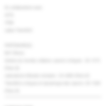
En collaboration avec :
IATIS
ITEM
Labex TransferS
PARTENAIRE(S) :
BnF (Paris)
Scènes du monde, création, savoirs critiques - EA 1573
(Paris 8)
Laboratoire d’études romanes - EA 4385 (Paris 8)
Transferts critiques et dynamique des savoirs- EA 1569
(Paris 8)