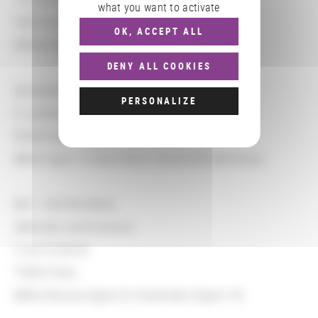
what you want to activate
75014 Paris
OK, ACCEPT ALL
RER B Cité Universitaire
DENY ALL COOKIES
Université Paris 8
PERSONALIZE
2, rue de la Liberté
93526 Saint-Denis
Métro ligne 13 Saint-Denis Université (terminus)
BnF - Site Richelieu
Salle des commissions
5 rue Vivienne
75002 Paris
Métro Bourse (ligne 3), Pyramides (ligne 14)