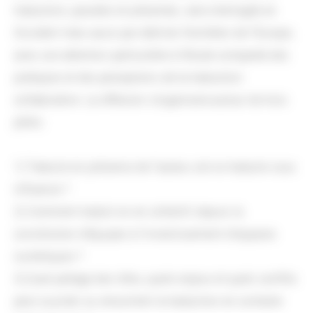
traduction, passées et présentes, sera interrogée en
Occident mais aussi par delà les frontières de l’Europe,
avec une attention particulière à l'étude comparée des
pratiques et des perceptions de la traduction
collaborative. La réflexion s'organisera autour de trois
pôles:
1) Traduire en présence de l’auteur, est-ce traduire sous
influence ?
2) Comment traduit-on en collectif, depuis la
constitution d’équipes à l’investissement d’espaces
numériques ?
3) Quel partage des rôles, quels enjeux et quels conflits
peut susciter ou rencontrer la traduction en contexte