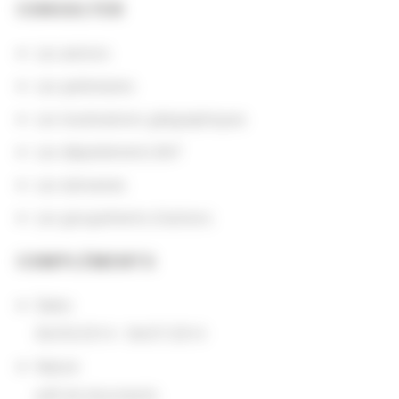
CONSULTER
Les actions
Les partenaires
Les localisations géographiques
Les départements BnF
Les domaines
Les groupements d'actions
COMPLÉMENTS
Dates
06/05/2014 - 06/07/2014
Nature
prêt de documents