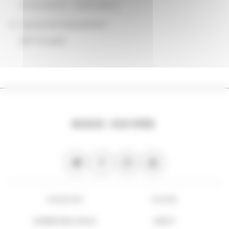
01/01/2014 - 12/31/2014
Source de financement
BnF et autre
NOUS SUIVRE
PLAN DU SITE
FLUX RSS
INFORMATIONS LÉGALES
CRÉDITS