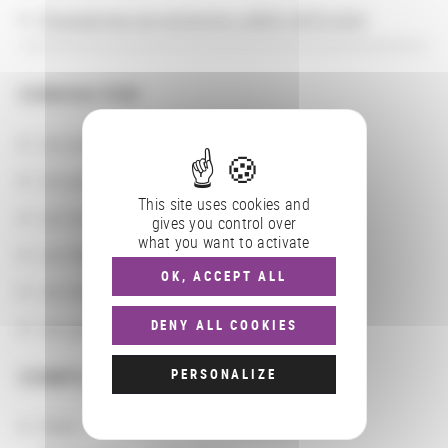
Programmes de recherche LABEX ARTS-H2H
CONSULTER
Les actions
Les partenaires
This site uses cookies and
Les localisations géographiques
gives you control over
what you want to activate
Les départements BnF
OK, ACCEPT ALL
Les domaines
DENY ALL COOKIES
Les groupements d'actions
PERSONALIZE
COMPLÉMENTS
Dates