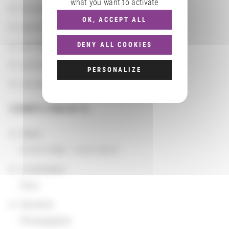
what you want to activate
Les partenaires
OK, ACCEPT ALL
Les localisations géographiques
Les départements BnF
DENY ALL COOKIES
Les domaines
PERSONALIZE
Les groupements d'actions
COMPLÉMENTS
Dates
01/01/1994 - 12/31/2014
Localisation
Paris
Domaine
Photographie