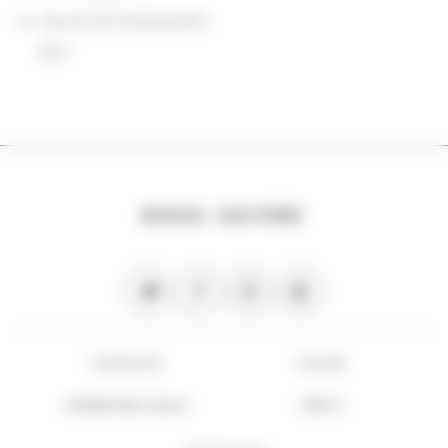
Source de financement
BnF
NOUS SUIVRE
PLAN DU SITE
FLUX RSS
INFORMATIONS LÉGALES
CRÉDITS