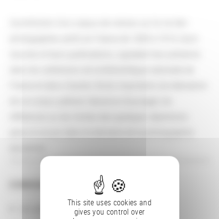
Constitution d'un corpus de notices sur la vie des
photographes actifs en France de 1839 à 1914, leurs
oeuvres et leurs publications, signalant leur présence
dans les collections de la Bibliothèque nationale de
France et dans d'autres fonds importants (la réalisation
de ce corpus palliera l'absence d'ouvrages de
références ou les limites des quelques répertoires
parus à ce jour dans le domaine de la photographie
ancienne).
CONSULTER
This site uses cookies and
Les actions
gives you control over