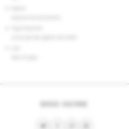
Nature
emprunt de documents
Type d'activité
suivie par des agents de la BnF
Lieu
dans le pays
NOUS SUIVRE