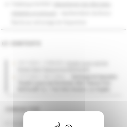
Frédérique DUYRAT (
département des Monnaies,
médailles et antiques
) : représentation de Bruno
Racine au vernissage de l'exposition
LE CONTEXTE
19/11/2014 - 17/08/2015
Ancient Luxury and the
Roman Silver Treasure from Berthouville
17/11/2014 - 18/11/2014 . .
Vernissage de l'exposition
"Ancient Luxury and the Roman Silver Treasure from
Berthouville" au J. Paul Getty Museum, Los Angeles
CONSULTER
Les actions