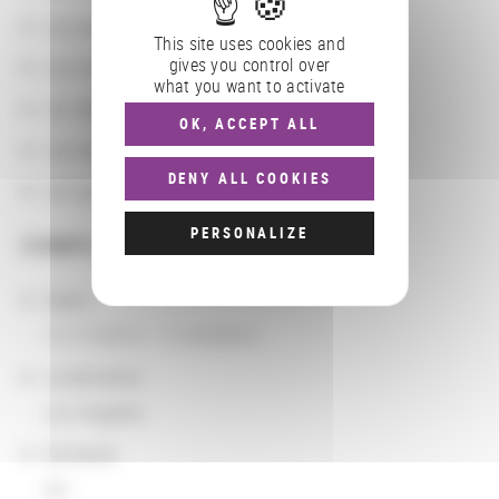
Les partenaires
This site uses cookies and
gives you control over
Les localisations géographiques
what you want to activate
Les départements BnF
OK, ACCEPT ALL
Les domaines
DENY ALL COOKIES
Les groupements d'actions
PERSONALIZE
COMPLÉMENTS
Dates
11/17/2014 - 11/18/2014
Localisation
Los Angeles
Domaine
Art