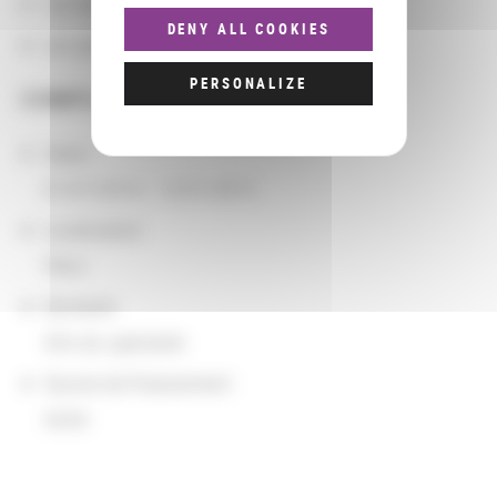
Les domaines
DENY ALL COOKIES
Les groupements d'actions
PERSONALIZE
COMPLÉMENTS
Dates
01/01/2014 - 12/31/2015
Localisation
Paris
Domaine
Arts du spectacle
Source de financement
Autre