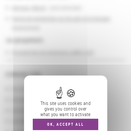
Hennaut, Benoît
: post-doctorant
Centre de recherches sur les arts et le langage
:
rattachement
Les groupements
Programmes de recherche LABEX CAP
CONSULTER
Les actions
Les partenaires
This site uses cookies and
gives you control over
Les localisations géographiques
what you want to activate
Les départements BnF
OK, ACCEPT ALL