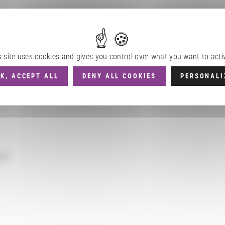
s site uses cookies and gives you control over what you want to acti
K, ACCEPT ALL
DENY ALL COOKIES
PERSONALI
ues