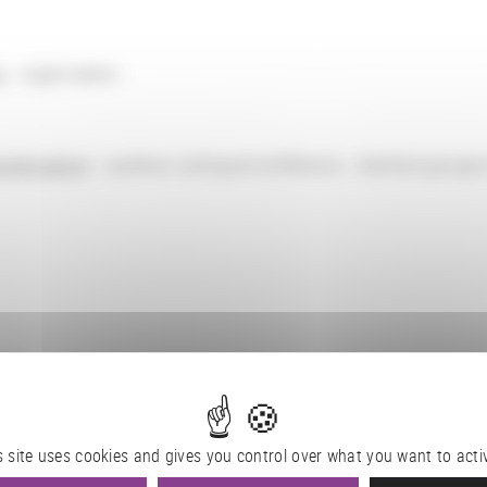
n
: organisateur
umérisation
) : auditeur colloque/conférence - membre groupe 
ues
s site uses cookies and gives you control over what you want to acti