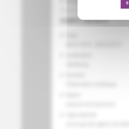
Les groupements d'actions
O
COMPLÉMENTS
Dates
08/31/2014 - 09/02/2014
Localisation
Hambourg
Domaine
Préservation numérique
Nature
emprunt de documents
Type d'activité
suivie par des agents de la B