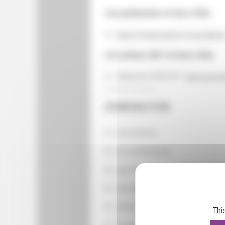
Les partenaires et leurs rôles
Open Preservation Foundatio
Les acteurs BnF et leurs rôles
Stéphane REECHT (
service N
CONSULTER
Les actions
Les partenaires
Les localisations géographiq
Les départements BnF
Les domaines
Thi