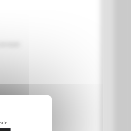
de travail
vate