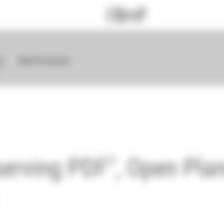
ue
Manifestation
éserving PDF", Open Pla