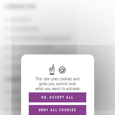
CONSULTER
Les actions
Les partenaires
Les localisations géographiques
Les départements BnF
Les domaines
Les groupements d'actions
COMPLÉMENTS
This site uses cookies and
gives you control over
what you want to activate
Dates
OK, ACCEPT ALL
10/23/2014 - 10/24/2014
Localisation
DENY ALL COOKIES