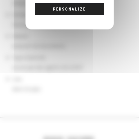
Athènes
PERSONALIZE
Domaine
Document numérique
Nature
emprunt de documents
Type d'activité
suivie par des agents de la BnF
Lieu
dans le pays